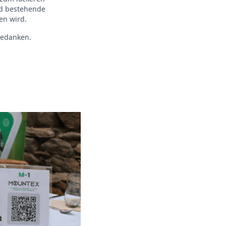
nd bestehende
en wird.
bedanken.