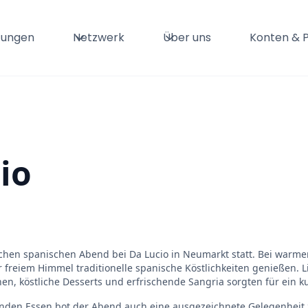
tungen
Netzwerk
Über uns
Konten & P
io
ichen spanischen Abend bei Da Lucio in Neumarkt statt. Bei war
 freiem Himmel traditionelle spanische Köstlichkeiten genießen. Li
en, köstliche Desserts und erfrischende Sangria sorgten für ein ku
den Essen bot der Abend auch eine ausgezeichnete Gelegenheit