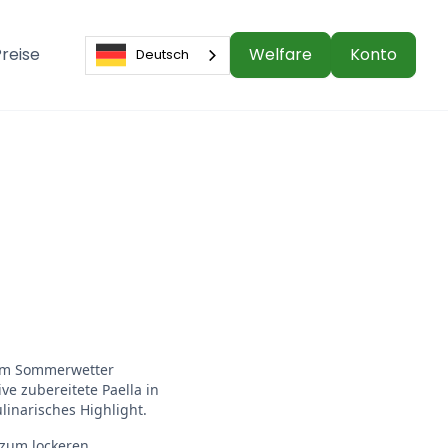
reise
Welfare
Konto
Deutsch
mem Sommerwetter
ve zubereitete Paella in
linarisches Highlight.
 zum lockeren